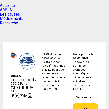
Actualité
ARSLA
Les causes
Médicaments
Recherche
L’ARSLA est une
Inscription à la
association loi
newsletter
1908 à but non
Recevez les
lucratif, reconnue
dernières
d'utilité publique
avancées
est inscrite au
scientifiques,
ARSLA
répertoire national
découvertes et
111 Rue de Reuilly
des associations
actualités
75012 Paris
sous le numéro
exclusives de
Tél : 01 43 38 99
LXXXIV n° 38.
ARSLA
.
11
Je