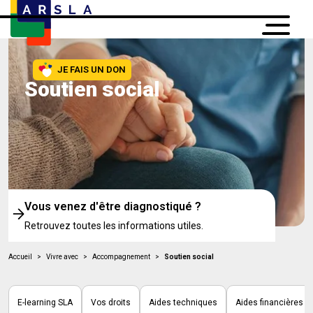
JE FAIS UN DON
Soutien social
Vous venez d'être diagnostiqué ?
Retrouvez toutes les informations utiles.
Accueil
>
Vivre avec
>
Accompagnement
>
Soutien social
E-learning SLA
Vos droits
Aides techniques
Aides financières