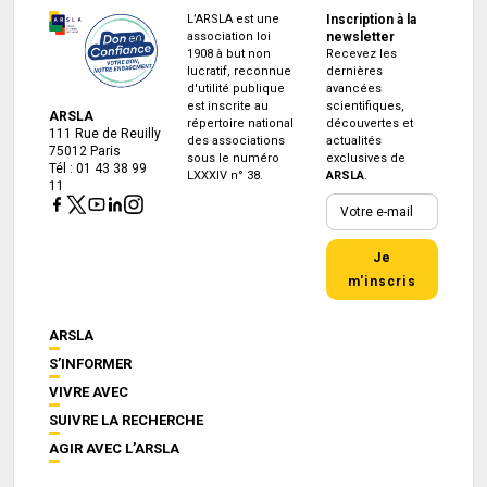
L’ARSLA est une
Inscription à la
association loi
newsletter
1908 à but non
Recevez les
lucratif, reconnue
dernières
d'utilité publique
avancées
est inscrite au
scientifiques,
ARSLA
répertoire national
découvertes et
111 Rue de Reuilly
des associations
actualités
75012 Paris
sous le numéro
exclusives de
Tél : 01 43 38 99
LXXXIV n° 38.
ARSLA
.
11
Je
m'inscris
ARSLA
S’INFORMER
VIVRE AVEC
SUIVRE LA RECHERCHE
AGIR AVEC L’ARSLA