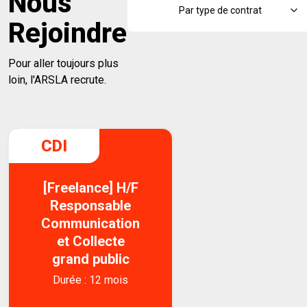
Nous
Rejoindre
Pour aller toujours plus
loin, l'ARSLA recrute.
CDI
[Freelance] H/F
Responsable
Communication
et Collecte
grand public
Durée : 12 mois