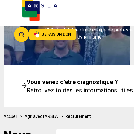
Rejoindre
l’Arsla
L’ARSLA pour mieux répondre aux besoins
SLA s’est dotée d’une équipe de professio
JE FAIS UN DON
engagement et dynamisme.
Vous venez d'être diagnostiqué ?
Retrouvez toutes les informations utiles.
Accueil
>
Agir avec l’ARSLA
>
Recrutement