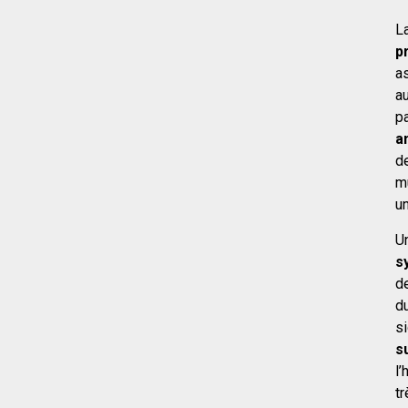
L
p
a
au
p
a
d
m
u
U
s
d
du
s
s
l
tr