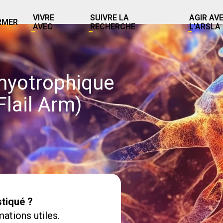
VIVRE
SUIVRE LA
AGIR AV
RMER
AVEC
RECHERCHE
L'ARSLA
myotrophique
Flail Arm)
tiqué ?
ations utiles.