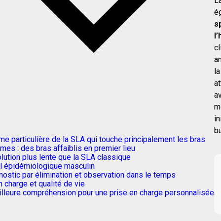
L
é
s
l
cl
a
l
a
a
m
in
bu
me particulière de la SLA qui touche principalement les bras
es : des bras affaiblis en premier lieu
lution plus lente que la SLA classique
il épidémiologique masculin
nostic par élimination et observation dans le temps
n charge et qualité de vie
lleure compréhension pour une prise en charge personnalisée