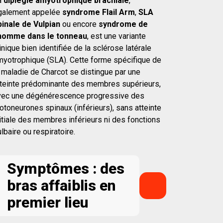
a
diplégie amyotrophique brachiale
,
galement appelée
syndrome Flail Arm
,
SLA
pinale de Vulpian
ou encore
syndrome de
’homme dans le tonneau
, est une variante
inique bien identifiée de la sclérose latérale
myotrophique (SLA). Cette forme spécifique de
a maladie de Charcot se distingue par une
tteinte prédominante des membres supérieurs,
vec une dégénérescence progressive des
otoneurones spinaux (inférieurs), sans atteinte
itiale des membres inférieurs ni des fonctions
lbaire ou respiratoire.
Symptômes : des
bras affaiblis en
premier lieu