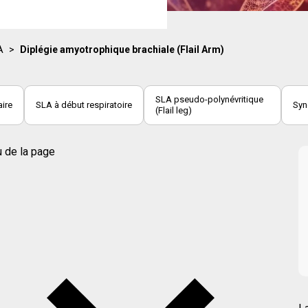
A
>
Diplégie amyotrophique brachiale (Flail Arm)
SLA pseudo-polynévritique
ire
SLA à début respiratoire
Syn
(Flail leg)
 de la page