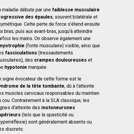
a maladie débute par une
faiblesse musculaire
rogressive des épaules
, souvent bilatérale et
symétrique. Cette perte de force s’étend ensuite
x bras, puis aux avant-bras, jusqu’à atteindre
arfois les mains. On observe également une
myotrophie
(fonte musculaire) visible, ainsi que
es
fasciculations
(tressautements
usculaires), des
crampes douloureuses
et
ne
hypotonie
marquée.
n signe évocateur de cette forme est le
yndrome de la tête tombante
, dû à l’atteinte
es muscles cervicaux responsables du maintien
 cou. Contrairement à la SLA classique, les
ignes d’atteinte des
motoneurones
upérieurs
(tels que la spasticité ou
’hyperréflexie) sont généralement absents ou
ès discrets.