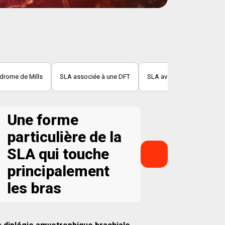
drome de Mills
SLA associée à une DFT
SLA avec parkinsonisme
Une forme
particulière de la
SLA qui touche
principalement
les bras