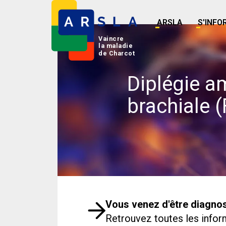
ARSLA
S'INFO
Vaincre
la maladie
de Charcot
Diplégie a
brachiale (
Vous venez d'être diagnos
Retrouvez toutes les inform