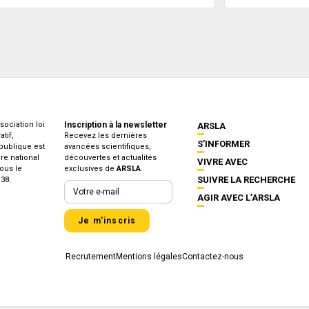
sociation loi
Inscription à la newsletter
ARSLA
tif,
Recevez les dernières
S’INFORMER
 publique est
avancées scientifiques,
ire national
découvertes et actualités
VIVRE AVEC
ous le
exclusives de
ARSLA
.
SUIVRE LA RECHERCHE
38.
AGIR AVEC L’ARSLA
Je m'inscris
Recrutement
Mentions légales
Contactez-nous