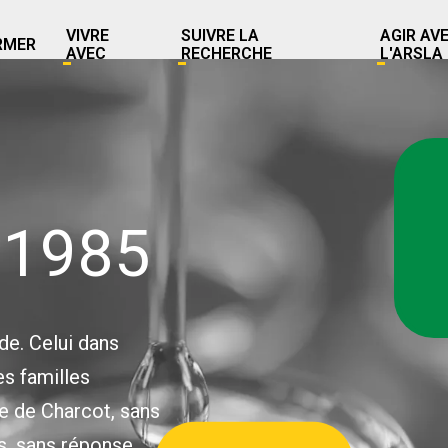
VIVRE
SUIVRE LA
AGIR AV
RMER
AVEC
RECHERCHE
L'ARSLA
 1985
de. Celui dans
es familles
e de Charcot, sans
s, sans réponse.