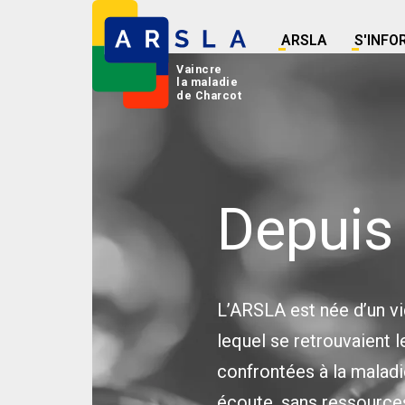
ARSLA
S'INFO
Vaincre
la maladie
de Charcot
Depuis
L’ARSLA est née d’un vi
lequel se retrouvaient l
confrontées à la maladi
écoute, sans ressource