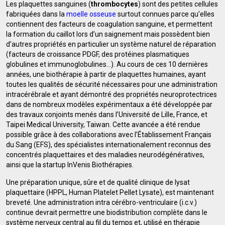
Les plaquettes sanguines (
thrombocytes
) sont des petites cellules
fabriquées dans la
moelle osseuse
surtout connues parce qu’elles
contiennent des facteurs de coagulation sanguine, et permettent
la formation du caillot lors d’un saignement mais possèdent bien
d’autres propriétés en particulier un système naturel de réparation
(facteurs de croissance PDGF, des protéines plasmatiques
globulines et immunoglobulines…). Au cours de ces 10 dernières
années, une biothérapie à partir de plaquettes humaines, ayant
toutes les qualités de sécurité nécessaires pour une administration
intracérébrale et ayant démontré des propriétés neuroprotectrices
dans de nombreux modèles expérimentaux a été développée par
des travaux conjoints menés dans l’Université de Lille, France, et
Taipei Medical University, Taiwan. Cette avancée a été rendue
possible grâce à des collaborations avec l’Établissement Français
du Sang (EFS), des spécialistes internationalement reconnus des
concentrés plaquettaires et des maladies neurodégénératives,
ainsi que la startup InVenis Biothérapies.
Une préparation unique, sûre et de qualité clinique de lysat
plaquettaire (HPPL, Human Platelet Pellet Lysate), est maintenant
breveté. Une administration intra cérébro-ventriculaire (i.c.v.)
continue devrait permettre une biodistribution complète dans le
système nerveux central au fil du temps et, utilisé en thérapie