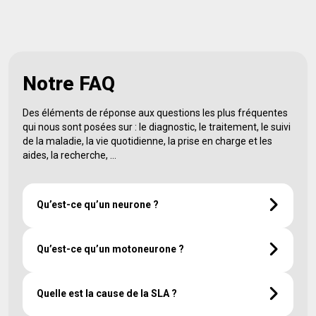
Notre FAQ
Des éléments de réponse aux questions les plus fréquentes
qui nous sont posées sur : le diagnostic, le traitement, le suivi
de la maladie, la vie quotidienne, la prise en charge et les
aides, la recherche, …
Qu’est-ce qu’un neurone ?
Le neurone est une des cellules composant le tissu
nerveux avec les cellules gliales. Les neurones
Qu’est-ce qu’un motoneurone ?
constituent l’unité fonctionnelle du système nerveux
et les cellules gliales assurent le soutien et la nutrition
Le neurone moteur, également appelé
des cellules nerveuses. Le système nerveux comprend
« motoneurone », est une cellule nerveuse spécialisée
Quelle est la cause de la SLA ?
environ cent milliards de neurones. Le neurone est une
dans la commande des mouvements. Il existe en fait