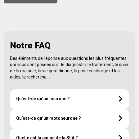
Notre FAQ
Des éléments de réponse aux questions les plus fréquentes
qui nous sont posées sur : le diagnostic, le traitement, le suivi
de la maladie, la vie quotidienne, la prise en charge et les
aides, la recherche, …
Qu’est-ce qu’un neurone ?
Le neurone est une des cellules composant le tissu
nerveux avec les cellules gliales. Les neurones
Qu’est-ce qu’un motoneurone ?
constituent l’unité fonctionnelle du système nerveux
et les cellules gliales assurent le soutien et la nutrition
Le neurone moteur, également appelé
des cellules nerveuses. Le système nerveux comprend
« motoneurone », est une cellule nerveuse spécialisée
Quelle est la cause de la SLA ?