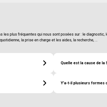
les plus fréquentes qui nous sont posées sur : le diagnostic, l
e quotidienne, la prise en charge et les aides, la recherche, …
Quelle est la cause de la
omposant le tissu nerveux
Il n’y a pas de cause précise 
nes constituent l’unité
existe plusieurs hypothèses
Y’a-t-il plusieurs formes
t les cellules gliales
dégénérescence du neurone
 des cellules nerveuses. Le
lé « motoneurone », est
En fonction du mode de débu
Certaines sont en faveur d
 cent milliards de
 dans la commande des
bulbaires avec l’apparition 
d’autres des facteurs endo
le dite polarisée avec des