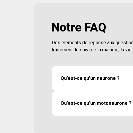
Notre FAQ
Des éléments de réponse aux questions 
traitement, le suivi de la maladie, la vi
Qu’est-ce qu’un neurone ?
Le neurone est une des cellules c
avec les cellules gliales. Les neuro
Qu’est-ce qu’un motoneurone ?
fonctionnelle du système nerveux e
assurent le soutien et la nutrition
Le neurone moteur, également appe
système nerveux comprend environ
une cellule nerveuse spécialisée
neurones. Le neurone est une cellu